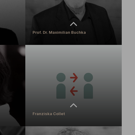
Prof. Dr. Maximilian Buchka
Prof. Dr. Maximilian Buchka
sor für
Professor für Sonder- und Kindheitspädagogik
MEHR ERFAHREN
Franziska Collet