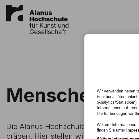
Menschen
Wir verwenden neben te
Funktionalitäten anbiet
(Analytics/Statistiken)
Informationen auf Ihrem
Hierfür benötigen wir Ih
Die Alanus Hochschule lebt von den M
Weitere Informationen f
finden Sie unter
Impre
prägen. Hier stellen wir die Persönlichk
Weitere Informatione