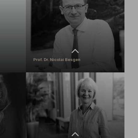
Dekan Fachbereich Architektur, Lehrgebiet Architektur
und Kunst im Dialog
MEHR ERFAHREN
Prof. Dr. Nicolai Besgen
Prof. Dr. Nicolai Besgen
Honorarprofessor
MEHR ERFAHREN