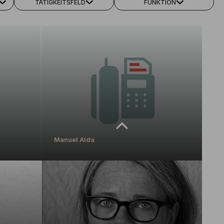
TÄTIGKEITSFELD
FUNKTION
Manuel Alda
Manuel Alda
Prüfungsamt
MEHR ERFAHREN