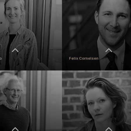
tthias Bunge
Ariane Clemens, M.A., Dipl. Ing.
ildungsphilosophie mit Schwerpunkt
Lehrkraft für besondere Aufgaben für Dida
und ästhetische Grundlagen der
Methodik des Klassenlehrers, Praktika
MEHR ERFAHREN
REN
o
Felix Cornelsen
o
Felix Cornelsen
e Mitarbeiterin
Leitung Marketing & Öffentlichkeitsarbeit
REN
MEHR ERFAHREN