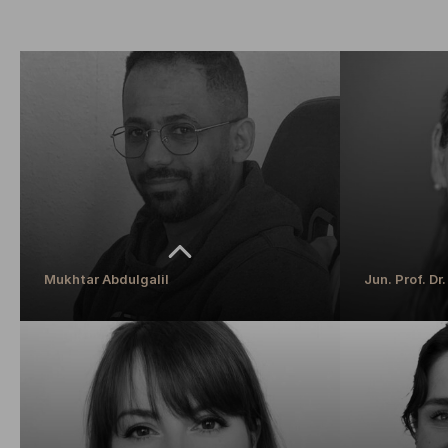
Mukhtar Abdulgalil
Jun. Prof. D
Mukhtar Abdulgalil
Jun. Prof. D
Finanzbuchhaltung
Juniorprofessor
Schwerpunkt Wal
Diversität und B
MEHR ERFAHREN