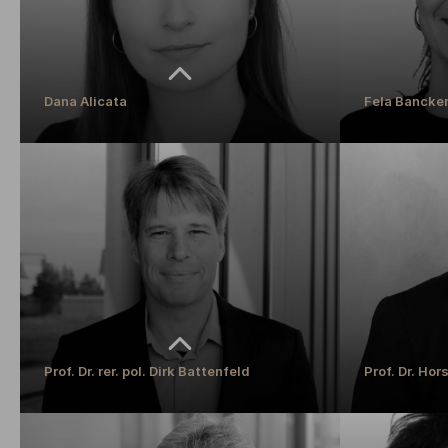
MEHR ERFAH
Dana Alicata
Fela Bancken
Dana Alicata
Fela Bancken
Bereichsleitung der Studierendenverwaltung, Standort
Wissenschaftlich
Alfter
MEHR ERFAH
MEHR ERFAHREN
Prof. Dr. rer. pol. Dirk Battenfeld
Prof. Dr. Hor
Prof. Dr. rer. pol. Dirk Battenfeld
Prof. Dr. Hor