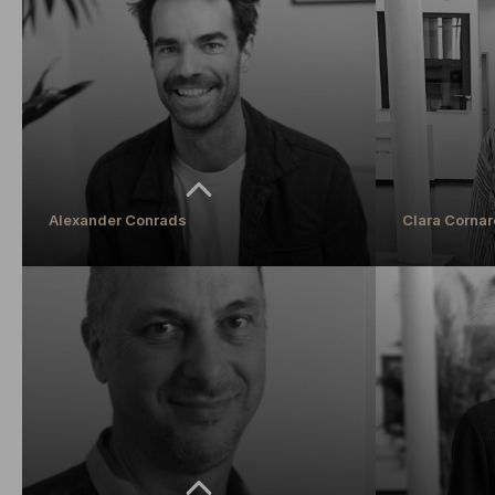
Jan Buckard
Prof. Dr. Ma
Mediengestalter
Professor für B
philosophische 
Pädagogik
MEHR ERFAHREN
MEHR ERFAH
Alexander Conrads
Clara Cornar
Alexander Conrads
Clara Cornar
Referent
Wissenschaftlich
MEHR ERFAHREN
MEHR ERFAH