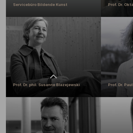
Servicebüro Bildende Kunst
Prof. Dr. Okt
Servicebüro Bildende Kunst
Prof. Dr. Okt
Fachbereichsassistenz und Studieninformationen
Professor für Ki
MEHR ERFAHREN
MEHR ERFAH
Prof. Dr. phil. Susanne Blazejewski
Prof. Dr. Pa
Prof. Dr. phil. Susanne Blazejewski
Prof. Dr. Pa
Prodekanin Fachbereich Wirtschaft & Professorin
Professorin für
MEHR ERFAHREN
MEHR ERFAH