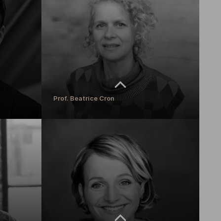
Franziska Collet
ktik und
Referentin für Forschungsförderung
MEHR ERFAHREN
Prof. Beatrice Cron
Prof. Beatrice Cron
Professorin für Malerei im Kontext von Therapie und
Pädagogik
MEHR ERFAHREN