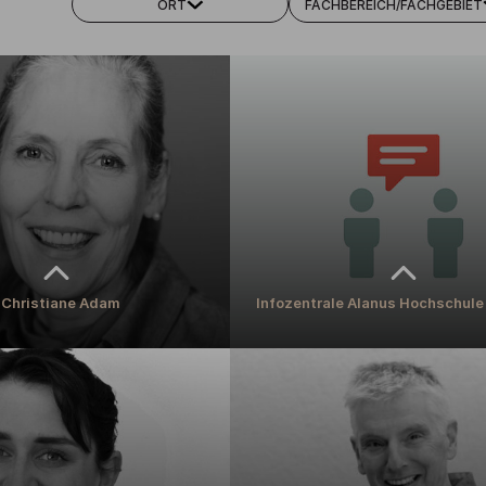
ORT
FACHBEREICH/FACHGEBIET
r. Christiane Adam
Infozentrale Alanus Hochschule
r. Christiane Adam
Infozentrale Alanus Hochschule
in für Erziehungswissenschaft mit
dorfpädagogik in Bezug auf
MEHR ERFAHREN
ildungsgerechtigkeit