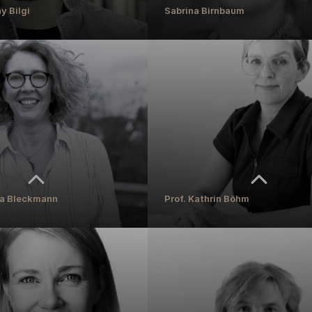
ay Bilgi
Sabrina Birnbaum
ay Bilgi
Sabrina Birnbaum
ndheitspädagogik
Studierendenverwaltung
REN
MEHR ERFAHREN
ula Bleckmann
Prof. Kathrin Böhm
ula Bleckmann
Prof. Kathrin Böhm
 Medienpädagogik
Professorin für Kunst im Unternehmensk
REN
MEHR ERFAHREN