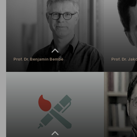
Professor
Professur für E
Bildung
MEHR ERFAHREN
MEHR ERFAH
Prof. Dr. Benjamin Bembé
Prof. Dr. Ja
Prof. Dr. Benjamin Bembé
Prof. Dr. Ja
Professur für Biologie und ihre Didaktik
Professor für E
Schwerpunkt Wa
MEHR ERFAHREN
MEHR ERFAH