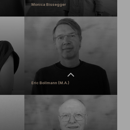
Monica Bissegger
Monica Bissegger
Lehrkraft für besondere Aufgaben
MEHR ERFAHREN
Eric Bollmann (M.A.)
Eric Bollmann (M.A.)
ontext
Wissenschaftlicher Mitarbeiter, Master Pädagogik
MEHR ERFAHREN