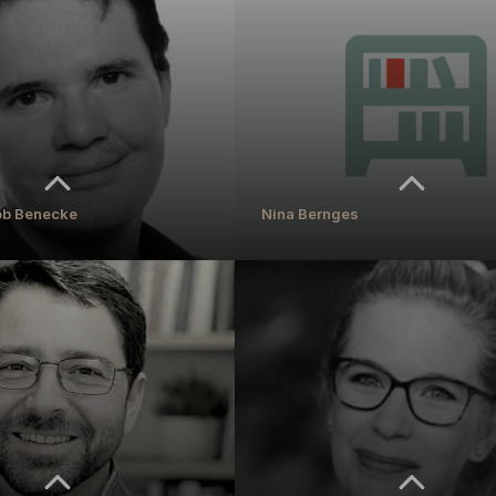
rziehungswissenschaft und berufliche
Dozentin
MEHR ERFAHREN
REN
kob Benecke
Nina Bernges
kob Benecke
Nina Bernges
rziehungswissenschaft mit
Assistenz der Institutsleitung
ldorfpädagogik
MEHR ERFAHREN
REN