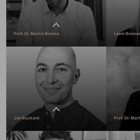
Prof. Dr. Martin Booms
Leoni Breme
Prof. Dr. Martin Booms
Leoni Breme
Professur für Philosophie, insbesondere
International Off
Gesellschafts- und Wirtschaftsethik
MEHR ERFAH
MEHR ERFAHREN
Jan Buckard
Prof. Dr. Ma