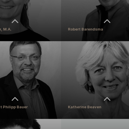
REN
, M.A.
Robert Barendsma
, M.A.
Robert Barendsma
e Mitarbeiterin
Dozent
REN
MEHR ERFAHREN
st Philipp Bauer
Katherine Beaven
st Philipp Bauer
Katherine Beaven