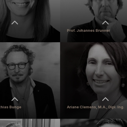
r
Prof. Johannes Brunner
r
Prof. Johannes Brunner
ice
Dekan Fachbereich Bildende Kunst, Profes
Bildhauerei
REN
MEHR ERFAHREN
tthias Bunge
Ariane Clemens, M.A., Dipl. Ing.