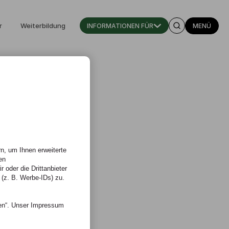
r
Weiterbildung
INFORMATIONEN FÜR
MENÜ
n, um Ihnen erweiterte
en
 oder die Drittanbieter
 (z. B. Werbe-IDs) zu.
nen“. Unser Impressum