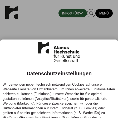
MENÜ
Prof. Dr. Axel Föller-Mancini
Datenschutzeinstellungen
Professor für qualitative Methoden in der
Bildungsforschung
Wir verwenden neben technisch notwendigen Cookies auf unserer
Webseite Dienste von Drittanbietern, um Ihnen erweiterte Funktionalitäten
Fachgebiet: Erziehungswissenschaft, Kindheitspädagogik,
anbieten zu können (Funktional), unsere Webseite für Sie optimal
Kunst- und Waldorfpädagogik/ Fachbereich
gestalten zu können (Analytics/Statistiken), sowie für personalisierte
Werbung (Marketing). Für diese Zwecke speichern wir oder die
Bildungswissenschaft
Drittanbieter Informationen auf Ihrem Endgerät (z. B. Cookies) oder
greifen auf bereits gespeicherte Informationen (z. B. Werbe-IDs) zu.
Telefon:
02222.9321-1541
Hierfür benötigen wir Ihre Einwilligung. Diese können Sie jederzeit