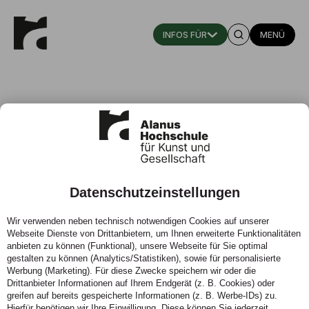
MENÜ
Datenschutzeinstellungen
Anfahrt
Wir verwenden neben technisch notwendigen Cookies auf unserer
Webseite Dienste von Drittanbietern, um Ihnen erweiterte Funktionalitäten
Die Alanus Hochschule hat in Alfter (zwischen Köln und
anbieten zu können (Funktional), unsere Webseite für Sie optimal
Bonn) zwei Standorte: Campus I – Johannishof und
gestalten zu können (Analytics/Statistiken), sowie für personalisierte
Campus II – Villestraße. Zusätzlich betreibt die Alanus
Werbung (Marketing). Für diese Zwecke speichern wir oder die
Hochschule ein Studienzentrum in Mannheim.
Drittanbieter Informationen auf Ihrem Endgerät (z. B. Cookies) oder
greifen auf bereits gespeicherte Informationen (z. B. Werbe-IDs) zu.
Hierfür benötigen wir Ihre Einwilligung. Diese können Sie jederzeit