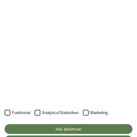
Newsletter
Nichts mehr verpassen: mit unserem Alanus-
Newsletter.
Unser Newsletter kann natürlich jederzeit wieder abbestellt
werden.
JETZT ANMELDEN
Funktional
Analytics/Statistiken
Marketing
Alanus Hochschule
für Kunst und Gesellschaft
Alle ablehnen
D-53347 Alfter