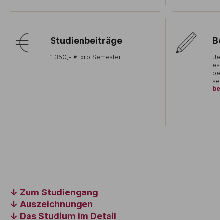
Studienbeiträge
B
1.350,- € pro Semester
Je
es
be
se
be
Zum Studiengang
Auszeichnungen
Das Studium im Detail