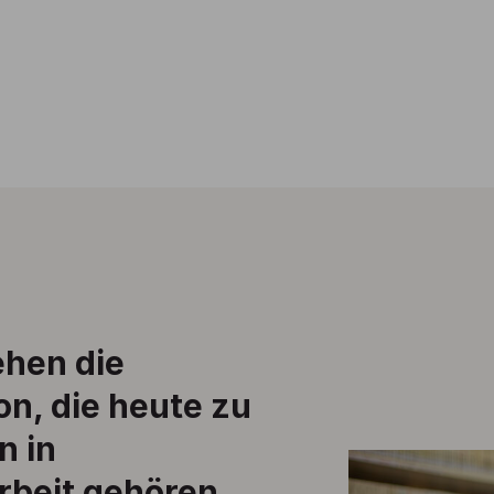
ehen die
n, die heute zu
n in
rbeit gehören.