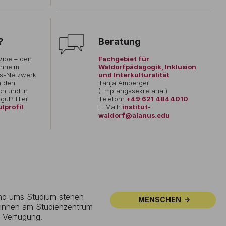
?
Beratung
Vibe – den
Fachgebiet für
annheim
Waldorfpädagogik, Inklusion
us-Netzwerk
und Interkulturalität
n den
Tanja Amberger
ch und in
(Empfangssekretariat)
 gut? Hier
Telefon:
+49 621 4844010
lprofil
.
E-Mail:
institut-
waldorf@alanus.edu
und ums Studium stehen
MENSCHEN
:innen am Studienzentrum
 Verfügung.