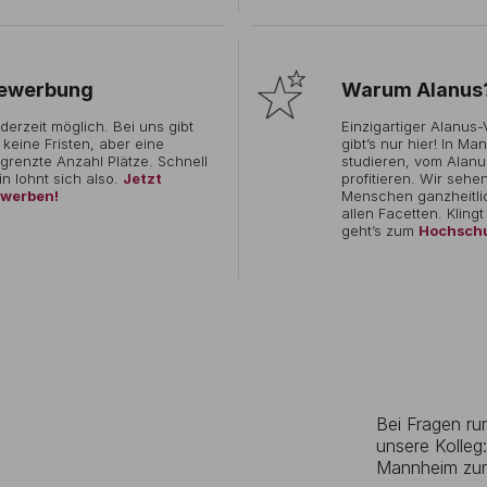
ewerbung
Warum Alanus
derzeit möglich. Bei uns gibt
Einzigartiger Alanus-
 keine Fristen, aber eine
gibt’s nur hier! In M
grenzte Anzahl Plätze. Schnell
studieren, vom Alan
in lohnt sich also.
Jetzt
profitieren. Wir sehe
werben!
Menschen ganzheitli
allen Facetten. Klingt
geht’s zum
Hochschu
Bei Fragen r
unsere Kolleg
Mannheim zur