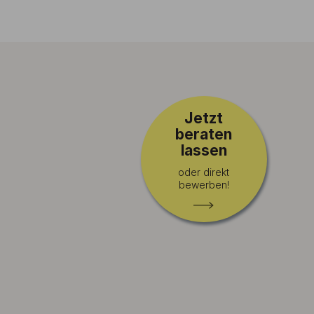
Jetzt
beraten
lassen
oder direkt
bewerben!