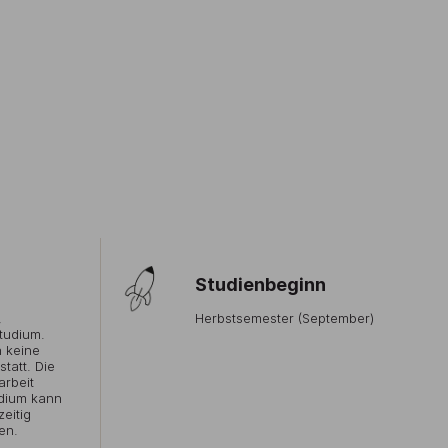
Studienbeginn
,
Herbstsemester (September)
tudium.
n keine
tatt. Die
arbeit
dium kann
eitig
en.