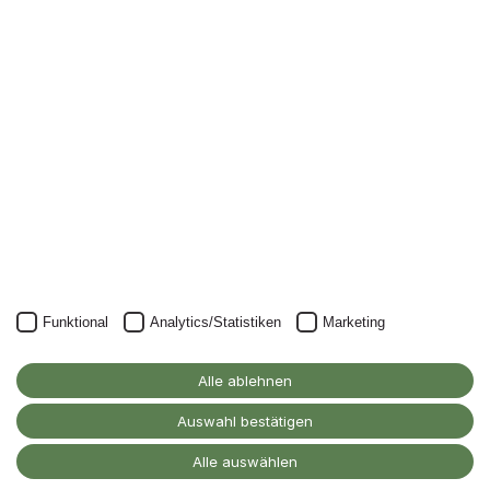
Beatrice Dietz und Sissy Hunold stehen bei allen Fragen rund
ums Studium zur Verfügung.
Einfach melden!
Funktional
Analytics/Statistiken
Marketing
Telefon
+49 2222 93211505
E-Mail
bachelor.kpt@alanus.edu
Alle ablehnen
Auswahl bestätigen
Allgemeine Informationen zum
Studium an der Alanus
Alle auswählen
Hochschule und Beratungsstellen