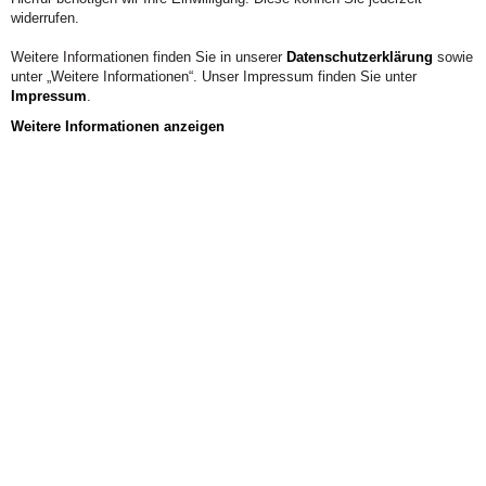
widerrufen.
Weitere Informationen finden Sie in unserer
Datenschutzerklärung
sowie
unter „Weitere Informationen“. Unser Impressum finden Sie unter
Impressum
.
Weitere Informationen anzeigen
2 / 3
Jetzt
bewerben!
Noch freie
Studienplätze
Allgemein
Kunst studieren, mit Menschen arbeiten