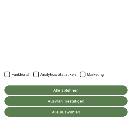
Newsletter.
Unser Newsletter kann natürlich jederzeit wieder abbestellt
werden.
JETZT ANMELDEN
Funktional
Analytics/Statistiken
Marketing
Alanus Hochschule
Alle ablehnen
für Kunst und Gesellschaft
D-53347 Alfter
Auswahl bestätigen
Kontakt
Alle auswählen
Barrierefreiheitserklärung
Impressum
Datenschutz