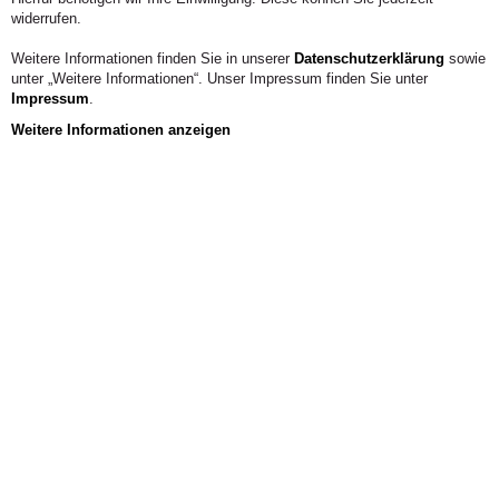
widerrufen.
Weitere Informationen finden Sie in unserer
Datenschutzerklärung
sowie
unter „Weitere Informationen“. Unser Impressum finden Sie unter
Jetzt
Impressum
.
bewerben!
Weitere Informationen anzeigen
Noch freie
Studienplätze
Profil
Wir fördern Talente: individuell, empathisch
und nachhaltig.
Mit mehr als 20 Bachelor- und Masterstudiengängen
und unserem besonderen Alanus-Spirit bieten wir
Menschen die optimale Grundlage, um persönlich zu
wachsen.
Wir sind eine private, staatlich anerkannte Kunsthochschule.
Unsere Studiengänge sind gezielt darauf ausgerichtet,
individuelle Begabungen und Interessen zu fördern – nahbar
und auf Augenhöhe statt 08/15.