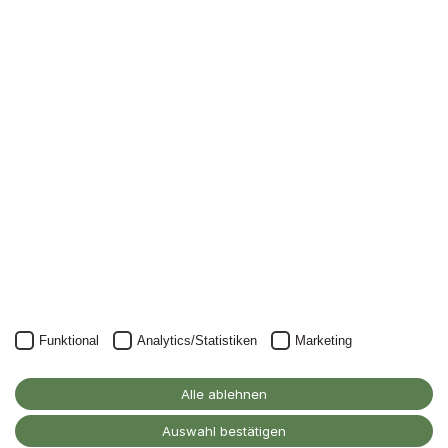
Newsletter
Nichts mehr verpassen: mit unserem Alanus-
Newsletter.
Unser Newsletter kann natürlich jederzeit wieder abbestellt
werden.
JETZT ANMELDEN
Funktional
Analytics/Statistiken
Marketing
Alanus Hochschule
für Kunst und Gesellschaft
Alle ablehnen
D-53347 Alfter
Auswahl bestätigen