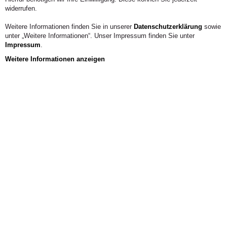
Prozesse sichtbar und Zusammenarbeit erfahrbar –
widerrufen.
immer mit dem Ziel, Lehre, Praxis und gesellschaftliche
Entwicklung miteinander zu verbinden.
Weitere Informationen finden Sie in unserer
Datenschutzerklärung
sowie
unter „Weitere Informationen“. Unser Impressum finden Sie unter
Impressum
.
Weitere Informationen anzeigen
Unsere wissenschaftlichen & künstlerischen
Projekte auf einen Blick
FACHBEREICH/FACHGEBIET
PROJEKTFORM