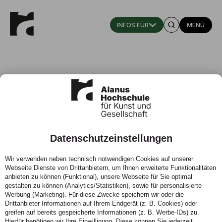
MENÜ
Datenschutzeinstellungen
Wissenschaftliche & künstlerische
Wir verwenden neben technisch notwendigen Cookies auf unserer
Projekte
Webseite Dienste von Drittanbietern, um Ihnen erweiterte Funktionalitäten
anbieten zu können (Funktional), unsere Webseite für Sie optimal
An der Alanus Hochschule treffen Kunst, Forschung
gestalten zu können (Analytics/Statistiken), sowie für personalisierte
Werbung (Marketing). Für diese Zwecke speichern wir oder die
und gesellschaftliches Engagement aufeinander. In
Drittanbieter Informationen auf Ihrem Endgerät (z. B. Cookies) oder
Projekten, Forschungsarbeiten, Ausstellungen und
greifen auf bereits gespeicherte Informationen (z. B. Werbe-IDs) zu.
Veranstaltungen werden kreative und interdisziplinäre
Hierfür benötigen wir Ihre Einwilligung. Diese können Sie jederzeit