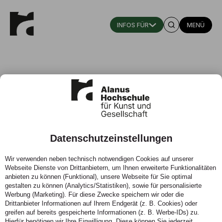
MENÜ
Datenschutzeinstellungen
Aktuelles aus der Hochschule
Wir verwenden neben technisch notwendigen Cookies auf unserer
Webseite Dienste von Drittanbietern, um Ihnen erweiterte Funktionalitäten
Jubel, Trubel, Heiterkeit – an der Alanus Hochschule ist
anbieten zu können (Funktional), unsere Webseite für Sie optimal
immer was los. Im Bereich Aktuelles veröffentlichen wir
gestalten zu können (Analytics/Statistiken), sowie für personalisierte
regelmäßig die neuesten Hochschul-News, Events und
Werbung (Marketing). Für diese Zwecke speichern wir oder die
Termine aus den Fachbereichen, Infoveranstaltungen
Drittanbieter Informationen auf Ihrem Endgerät (z. B. Cookies) oder
für Studieninteressierte, aktuelle Videos und vieles
greifen auf bereits gespeicherte Informationen (z. B. Werbe-IDs) zu.
Hierfür benötigen wir Ihre Einwilligung. Diese können Sie jederzeit