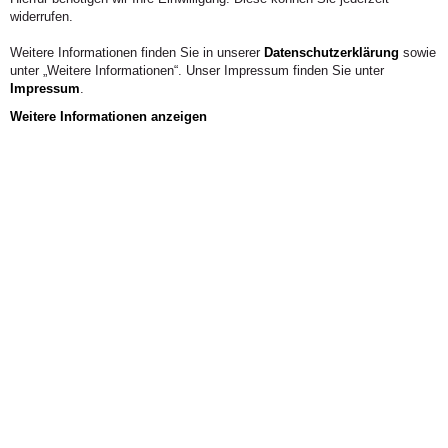
– in einem Umfeld, das neue Ideen fördert,
widerrufen.
Eigeninitiative schätzt und Raum für persönliche
Entwicklung schafft.
Weitere Informationen finden Sie in unserer
Datenschutzerklärung
sowie
unter „Weitere Informationen“. Unser Impressum finden Sie unter
Impressum
.
Weitere Informationen anzeigen
Karriere