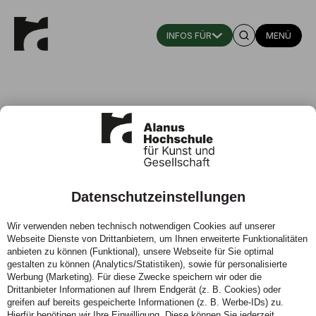
MENÜ
Datenschutzeinstellungen
Karriere
Wir verwenden neben technisch notwendigen Cookies auf unserer
Webseite Dienste von Drittanbietern, um Ihnen erweiterte Funktionalitäten
Arbeiten an einem Ort, an dem Kunst, Wissenschaft und
anbieten zu können (Funktional), unsere Webseite für Sie optimal
gesellschaftliche Verantwortung zusammenkommen:
gestalten zu können (Analytics/Statistiken), sowie für personalisierte
Die Alanus Hochschule bietet ein Arbeitsumfeld, das
Werbung (Marketing). Für diese Zwecke speichern wir oder die
von Offenheit, Kreativität und interdisziplinärem Denken
Drittanbieter Informationen auf Ihrem Endgerät (z. B. Cookies) oder
geprägt ist. Wer hier arbeitet, gestaltet Bildung aktiv mit
greifen auf bereits gespeicherte Informationen (z. B. Werbe-IDs) zu.
Hierfür benötigen wir Ihre Einwilligung. Diese können Sie jederzeit