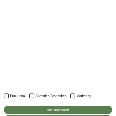
Newsletter
Nichts mehr verpassen: mit unserem Alanus-
Newsletter.
Unser Newsletter kann natürlich jederzeit wieder abbestellt
werden.
JETZT ANMELDEN
Funktional
Analytics/Statistiken
Marketing
Alanus Hochschule
für Kunst und Gesellschaft
Alle ablehnen
D-53347 Alfter