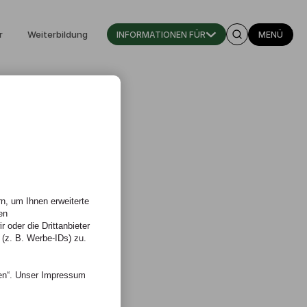
r
Weiterbildung
INFORMATIONEN FÜR
MENÜ
n, um Ihnen erweiterte
en
 oder die Drittanbieter
 (z. B. Werbe-IDs) zu.
nen“. Unser Impressum