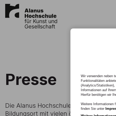
Presse
Wir verwenden neben te
Funktionalitäten anbiet
(Analytics/Statistiken)
Informationen auf Ihrem
Hierfür benötigen wir Ih
Die Alanus Hochschule ist ein lebendig
Weitere Informationen f
finden Sie unter
Impre
Bildungsort mit vielen öffentlichen Ve
Weitere Informatione