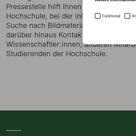
Pressestelle hilft Ihnen gerne bei allen
Hochschule, bei der inhaltlichen Rech
Funktional
An
Suche nach Bildmaterial weiter. Gerne 
darüber hinaus Kontakte zu Künstler:i
Wissenschaftler:innen, anderen Mitar
Studierenden der Hochschule.