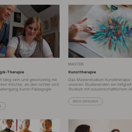
MASTER
ik-Therapie
Kunsttherapie
 tätig sein und gleichzeitig mit
Das Masterstudium Kunsttherapie 
ten möchte, an den richtet sich
unseren Studierenden ein tiefgrei
udiengang Kunst-Pädagogik-
Studium mit wissenschaftlichem A
MEHR ERFAHREN
N