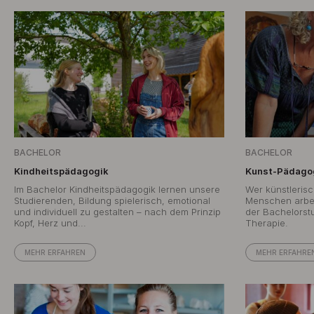
BACHELOR
BACHELOR
Kindheitspädagogik
Kunst-Pädagog
Im Bachelor Kindheitspädagogik lernen unsere
Wer künstlerisch
Studierenden, Bildung spielerisch, emotional
Menschen arbei
und individuell zu gestalten – nach dem Prinzip
der Bachelorst
Kopf, Herz und...
Therapie.
MEHR ERFAHREN
MEHR ERFAHRE