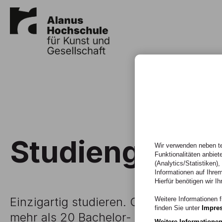
Studiengänge
Wir verwenden neben te
Funktionalitäten anbiet
(Analytics/Statistiken)
Informationen auf Ihrem
Hierfür benötigen wir Ih
Einzigartig studieren. Gemeinsam wac
Weitere Informationen f
finden Sie unter
Impre
mehr als 20 Bachelor- und Masterstudi
Weitere Informatione