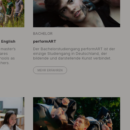
BACHELOR
 English
performART
 master’s
Der Bachelorstudiengang performART ist der
ares
einzige Studiengang in Deutschland, der
chools as
bildende und darstellende Kunst verbindet.
chers.
MEHR ERFAHREN