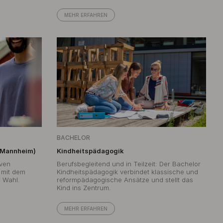
MEHR ERFAHREN
BACHELOR
 Mannheim)
Kindheitspädagogik
iven
Berufsbegleitend und in Teilzeit: Der Bachelor
t mit dem
Kindheitspädagogik verbindet klassische und
e Wahl.
reformpädagogische Ansätze und stellt das
Kind ins Zentrum.
MEHR ERFAHREN