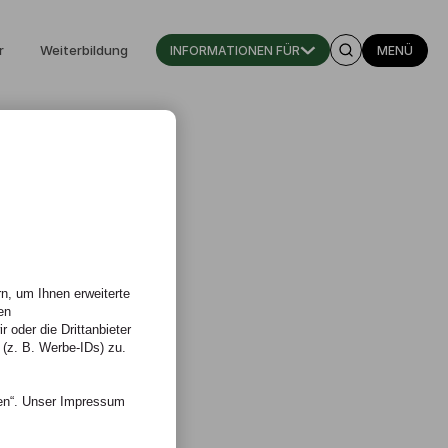
r
Weiterbildung
INFORMATIONEN FÜR
MENÜ
n, um Ihnen erweiterte
en
 oder die Drittanbieter
 (z. B. Werbe-IDs) zu.
nen“. Unser Impressum