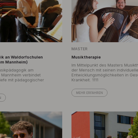
MASTER
k an Waldorfschulen
Musiktherapie
um Mannheim)
Im Mittelpunkt des Masters Musikt
usikpädagogik am
der Mensch mit seinen individuell
 Mannheim verbindet
Entwicklungsmöglichkeiten in Ges
iefe mit pädagogischer
Krankheit. 1111
.
MEHR ERFAHREN
N