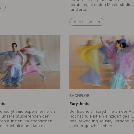
berufsbegleitenden Masterstudie
N
fundierte...
MEHR ERFAHREN
BACHELOR
mie
Eurythmie
eneurythmie experimentieren
Der Bachelor Eurythmie an der Al
en unsere Studierenden den
Hochschule ist ein einzigartiges K
ren Künsten, im öffentlichen
das Bewegung, Musik, Sprache u
sellschaftlichen Kontext.
in einer ganzheitlichen...