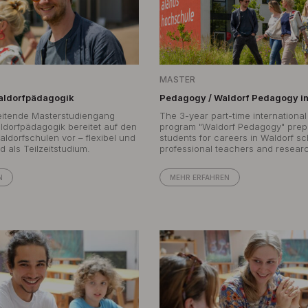
MASTER
aldorfpädagogik
Pedagogy / Waldorf Pedagogy in
eitende Masterstudiengang
The 3-year part-time international
ldorfpädagogik bereitet auf den
program "Waldorf Pedagogy" prep
aldorfschulen vor – flexibel und
students for careers in Waldorf s
d als Teilzeitstudium.
professional teachers and resear
N
MEHR ERFAHREN