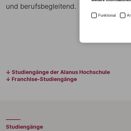
und berufsbegleitend.
Funktional
An
Studiengänge der Alanus Hochschule
Franchise-Studiengänge
Studiengänge