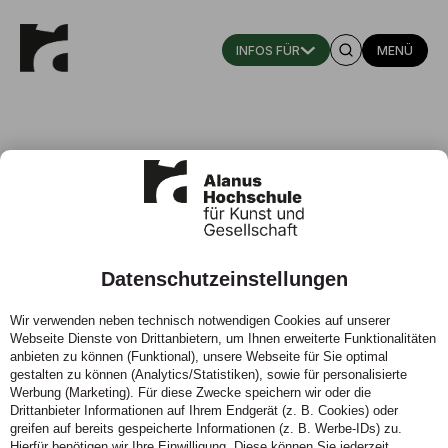
MENÜ
Datenschutzeinstellungen
Studentische Gruppen
Wir verwenden neben technisch notwendigen Cookies auf unserer
Webseite Dienste von Drittanbietern, um Ihnen erweiterte Funktionalitäten
Die Alanus Hochschule lebt durch die Menschen, die an
anbieten zu können (Funktional), unsere Webseite für Sie optimal
ihr studieren und sich für Hochschule und
gestalten zu können (Analytics/Statistiken), sowie für personalisierte
Mitstudierende engagieren. Wer Lust hat, sich in einer
Werbung (Marketing). Für diese Zwecke speichern wir oder die
studentischen Gruppe einzubringen, findet hier
Drittanbieter Informationen auf Ihrem Endgerät (z. B. Cookies) oder
Kontaktmöglichkeiten zu den Fachschaften der
greifen auf bereits gespeicherte Informationen (z. B. Werbe-IDs) zu.
Hierfür benötigen wir Ihre Einwilligung. Diese können Sie jederzeit