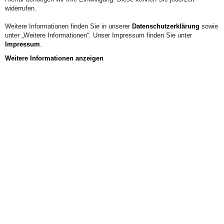
einzelnen Fachbereiche und Studiengänge.
widerrufen.
Weitere Informationen finden Sie in unserer
Datenschutzerklärung
sowie
unter „Weitere Informationen“. Unser Impressum finden Sie unter
Impressum
.
Weitere Informationen anzeigen
Fachschaften A-Z