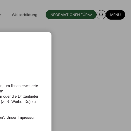
r
Weiterbildung
INFORMATIONEN FÜR
MENÜ
n, um Ihnen erweiterte
en
 oder die Drittanbieter
 (z. B. Werbe-IDs) zu.
nen“. Unser Impressum