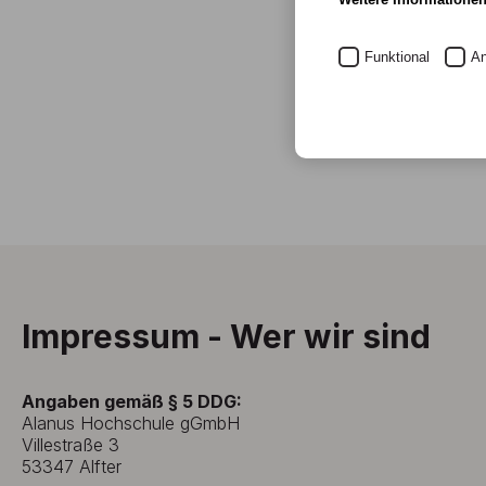
Funktional
An
Impressum - Wer wir sind
Angaben gemäß § 5 DDG:
Alanus Hochschule gGmbH
Villestraße 3
53347 Alfter