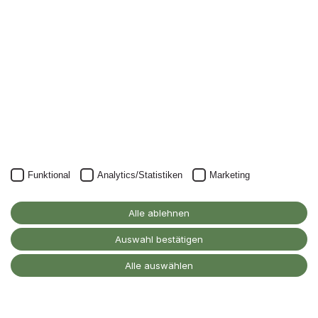
Newsletter.
Unser Newsletter kann natürlich jederzeit wieder abbestellt
werden.
JETZT ANMELDEN
Funktional
Analytics/Statistiken
Marketing
Alanus Hochschule
Alle ablehnen
für Kunst und Gesellschaft
D-53347 Alfter
Auswahl bestätigen
Kontakt
Alle auswählen
Barrierefreiheitserklärung
Impressum
Datenschutz