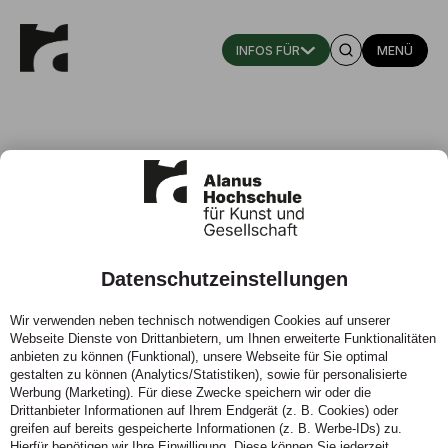
MENÜ
Datenschutzeinstellungen
Mensa & Cafeteria
Wir verwenden neben technisch notwendigen Cookies auf unserer
Webseite Dienste von Drittanbietern, um Ihnen erweiterte Funktionalitäten
Unser Team versorgt den Hochschulbetrieb an Campus
anbieten zu können (Funktional), unsere Webseite für Sie optimal
I und Campus II täglich mit frischen Gerichten,
gestalten zu können (Analytics/Statistiken), sowie für personalisierte
Getränken und Snacks – nachhaltig und lecker.
Werbung (Marketing). Für diese Zwecke speichern wir oder die
Drittanbieter Informationen auf Ihrem Endgerät (z. B. Cookies) oder
greifen auf bereits gespeicherte Informationen (z. B. Werbe-IDs) zu.
Hierfür benötigen wir Ihre Einwilligung. Diese können Sie jederzeit