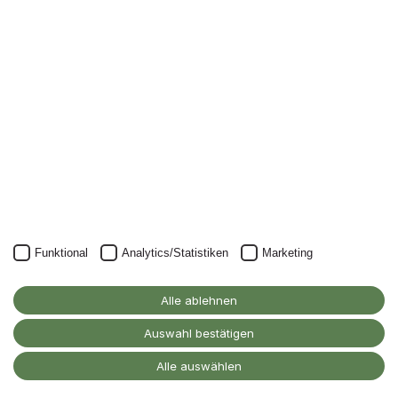
Nichts mehr verpassen: mit unserem Alanus-
Newsletter.
Unser Newsletter kann natürlich jederzeit wieder abbestellt
werden.
JETZT ANMELDEN
Funktional
Analytics/Statistiken
Marketing
Alanus Hochschule
für Kunst und Gesellschaft
Alle ablehnen
D-53347 Alfter
Auswahl bestätigen
Kontakt
Alle auswählen
Barrierefreiheitserklärung
Impressum