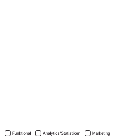
Newsletter
Nichts mehr verpassen: mit unserem Alanus-
Newsletter.
Unser Newsletter kann natürlich jederzeit wieder abbestellt
werden.
JETZT ANMELDEN
Funktional
Analytics/Statistiken
Marketing