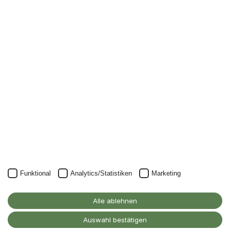
Newsletter
Nichts mehr verpassen: mit unserem Alanus-
Newsletter.
Unser Newsletter kann natürlich jederzeit wieder abbestellt
werden.
JETZT ANMELDEN
Funktional
Analytics/Statistiken
Marketing
Alanus Hochschule
Alle ablehnen
für Kunst und Gesellschaft
D-53347 Alfter
Auswahl bestätigen