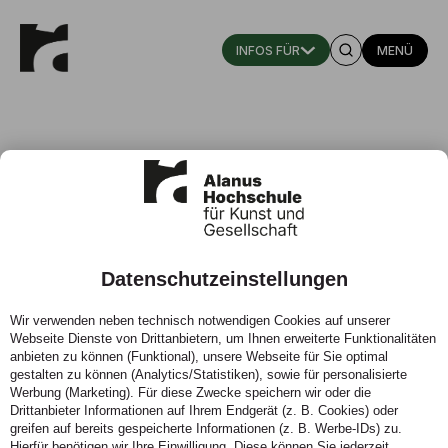
MENÜ
Datenschutzeinstellungen
Fachgebiet Schauspiel
Wir verwenden neben technisch notwendigen Cookies auf unserer
Webseite Dienste von Drittanbietern, um Ihnen erweiterte Funktionalitäten
Interesse an gesellschaftlichen und sozialpolitischen
anbieten zu können (Funktional), unsere Webseite für Sie optimal
Prozessen wecken und diese in künstlerische,
gestalten zu können (Analytics/Statistiken), sowie für personalisierte
unternehmerische und politische Haltungen übersetzen
Werbung (Marketing). Für diese Zwecke speichern wir oder die
– das ist das Fachgebiet Schauspiel.
Drittanbieter Informationen auf Ihrem Endgerät (z. B. Cookies) oder
greifen auf bereits gespeicherte Informationen (z. B. Werbe-IDs) zu.
Hierfür benötigen wir Ihre Einwilligung. Diese können Sie jederzeit