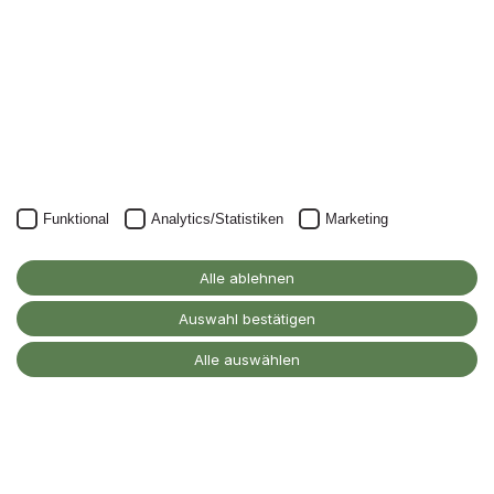
werden.
JETZT ANMELDEN
Funktional
Analytics/Statistiken
Marketing
Alanus Hochschule
für Kunst und Gesellschaft
Alle ablehnen
D-53347 Alfter
Auswahl bestätigen
Kontakt
Alle auswählen
Barrierefreiheitserklärung
Impressum
Datenschutz
Cookie-Einstellungen