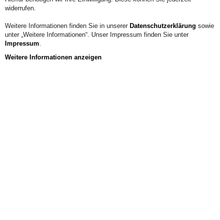
widerrufen.
Weitere Informationen finden Sie in unserer
Datenschutzerklärung
sowie
unter „Weitere Informationen“. Unser Impressum finden Sie unter
Impressum
.
Weitere Informationen anzeigen
Gemeinsamer Campus in Bad Honnef stärkt die
Zukunft der Alanus Hochschule
Mehr dazu
2 / 6
Jetzt
bewerben!
Noch freie
Studienplätze
Allgemein