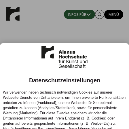
MENÜ
Datenschutzeinstellungen
Amtliche Mitteilungen
Wir verwenden neben technisch notwendigen Cookies auf unserer
Webseite Dienste von Drittanbietern, um Ihnen erweiterte Funktionalitäten
Der Dialog von Kunst und Wissenschaft: Die Alanus
anbieten zu können (Funktional), unsere Webseite für Sie optimal
Hochschule setzt auf eine ganzheitliche Bildungsidee.
gestalten zu können (Analytics/Statistiken), sowie für personalisierte
Werbung (Marketing). Für diese Zwecke speichern wir oder die
Drittanbieter Informationen auf Ihrem Endgerät (z. B. Cookies) oder
greifen auf bereits gespeicherte Informationen (z. B. Werbe-IDs) zu.
Hierfür benötigen wir Ihre Einwilligung. Diese können Sie jederzeit