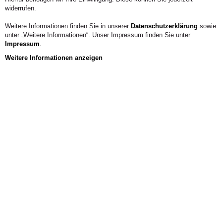
widerrufen.
Weitere Informationen finden Sie in unserer
Datenschutzerklärung
sowie
unter „Weitere Informationen“. Unser Impressum finden Sie unter
Impressum
.
Weitere Informationen anzeigen
Amtliche Mitteilungen
Allgemeine Ordnungen & Satzungen
Rektorat
Senat
Fachbereich 01
Fachbereich 02