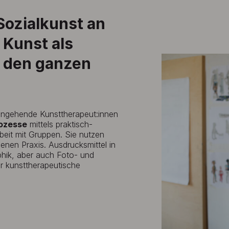
ozialkunst an
 Kunst als
d den ganzen
 angehende Kunsttherapeut:innen
rozesse
mittels praktisch-
rbeit mit Gruppen. Sie nutzen
genen Praxis. Ausdrucksmittel in
phik, aber auch Foto- und
r kunsttherapeutische