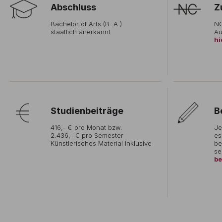
Abschluss
Z
Bachelor of Arts (B. A.)
NC
staatlich anerkannt
Au
hi
Studienbeiträge
B
416,- € pro Monat bzw.
Je
2.436,- € pro Semester
es
Künstlerisches Material inklusive
be
se
be