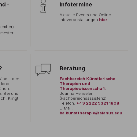
nd -
Infotermine
Aktuelle Events und Online-
Infoveranstaltungen
hier
.
tember)
emester
?
Beratung
Vibe – den
Fachbereich Künstlerische
nderer
Therapien und
ünen.
Therapiewissenschaft
z: Bei uns
Joanna Henseler
ch. Klingt
(Fachbereichsassistenz)
Telefon:
+49 2222 9321 1808
E-Mail:
ba.kunsttherapie@alanus.edu