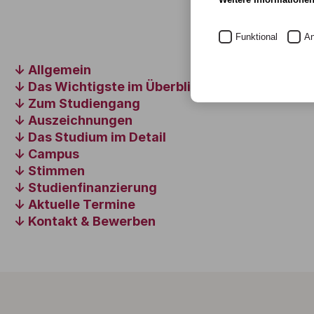
Funktional
An
Allgemein
Das Wichtigste im Überblick
Zum Studiengang
Auszeichnungen
Das Studium im Detail
Campus
Stimmen
Studienfinanzierung
Aktuelle Termine
Kontakt & Bewerben