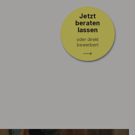
Jetzt
beraten
lassen
oder direkt
bewerben!