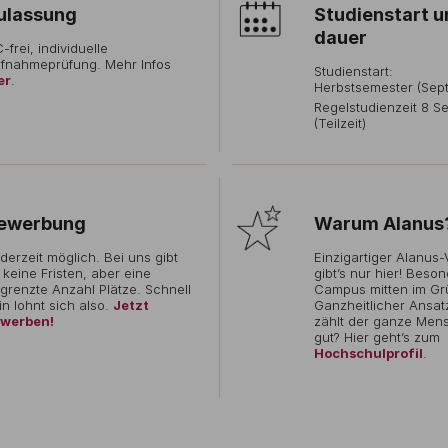
ulassung
Studienstart u
dauer
-frei, individuelle
fnahmeprüfung. Mehr Infos
Studienstart:
er
.
Herbstsemester (Sep
Regelstudienzeit 8 S
(Teilzeit)
ewerbung
Warum Alanus
derzeit möglich. Bei uns gibt
Einzigartiger Alanus-
 keine Fristen, aber eine
gibt’s nur hier! Beso
grenzte Anzahl Plätze. Schnell
Campus mitten im Gr
in lohnt sich also.
Jetzt
Ganzheitlicher Ansat
werben!
zählt der ganze Mens
gut? Hier geht’s zum
Hochschulprofil
.