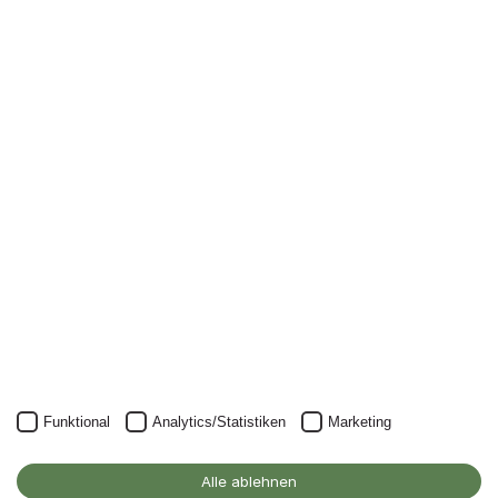
Newsletter
Nichts mehr verpassen: mit unserem Alanus-
Newsletter.
Unser Newsletter kann natürlich jederzeit wieder abbestellt
werden.
JETZT ANMELDEN
Funktional
Analytics/Statistiken
Marketing
Alanus Hochschule
für Kunst und Gesellschaft
Alle ablehnen