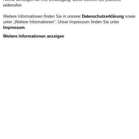
widerrufen.
Weitere Informationen finden Sie in unserer
Datenschutzerklärung
sowie
unter „Weitere Informationen“. Unser Impressum finden Sie unter
Impressum
.
Weitere Informationen anzeigen
2 / 3
Jetzt
beraten
lassen
oder direkt
bewerben!
Allgemein
Mit Kunsttherapie den Menschen sehen