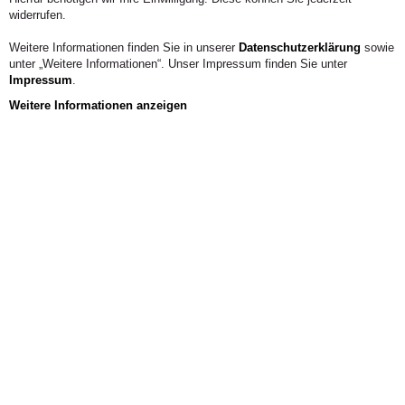
widerrufen.
Weitere Informationen finden Sie in unserer
Datenschutzerklärung
sowie
unter „Weitere Informationen“. Unser Impressum finden Sie unter
Impressum
.
Weitere Informationen anzeigen
2 / 3
Jetzt
bewerben!
Noch freie
Studienplätze
Allgemein
Mit einem Bachelor in Eurythmie Bewegung,
Musik und Sprache vereinen