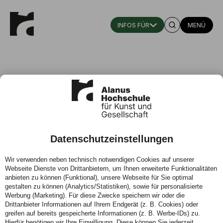
MENÜ
Datenschutzeinstellungen
Gremien
Wir verwenden neben technisch notwendigen Cookies auf unserer
Webseite Dienste von Drittanbietern, um Ihnen erweiterte Funktionalitäten
Als Bildungsinstitution ebenso wie als Unternehmen
anbieten zu können (Funktional), unsere Webseite für Sie optimal
werden Entscheidungsprozesse an der Alanus
gestalten zu können (Analytics/Statistiken), sowie für personalisierte
Hochschule in Zusammenarbeit verschiedener Gremien
Werbung (Marketing). Für diese Zwecke speichern wir oder die
begleitet, in denen sich unsere Mitarbeitenden
Drittanbieter Informationen auf Ihrem Endgerät (z. B. Cookies) oder
engagieren.
greifen auf bereits gespeicherte Informationen (z. B. Werbe-IDs) zu.
Hierfür benötigen wir Ihre Einwilligung. Diese können Sie jederzeit