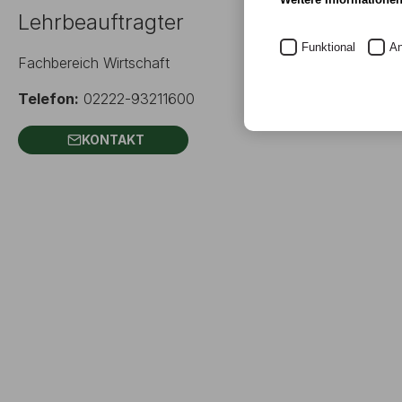
Lehrbeauftragter
Funktional
An
Fachbereich Wirtschaft
Telefon:
02222-93211600
KONTAKT