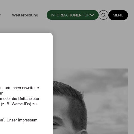
r
Weiterbildung
INFORMATIONEN FÜR
MENÜ
n, um Ihnen erweiterte
en
 oder die Drittanbieter
 (z. B. Werbe-IDs) zu.
nen“. Unser Impressum