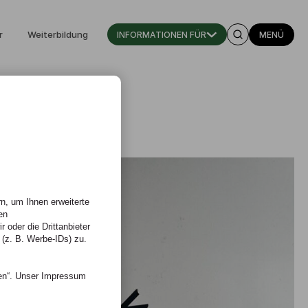
r
Weiterbildung
INFORMATIONEN FÜR
MENÜ
n, um Ihnen erweiterte
en
 oder die Drittanbieter
 (z. B. Werbe-IDs) zu.
nen“. Unser Impressum