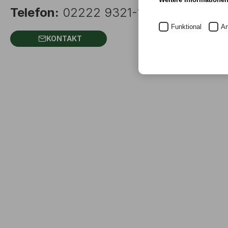
Telefon:
02222 9321-1949
Funktional
An
KONTAKT