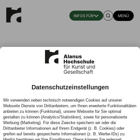
MENÜ
Katrin Heubach-Ludwig
Datenschutzeinstellungen
Schwerbehindertenvertretung
Wir verwenden neben technisch notwendigen Cookies auf unserer
Telefon:
02222 93211715
Webseite Dienste von Drittanbietern, um Ihnen erweiterte Funktionalitäten
Zeiten:
Donnerstagmorgens und nach Vereinbarung
anbieten zu können (Funktional), unsere Webseite für Sie optimal
gestalten zu können (Analytics/Statistiken), sowie für personalisierte
Werbung (Marketing). Für diese Zwecke speichern wir oder die
KONTAKT
Drittanbieter Informationen auf Ihrem Endgerät (z. B. Cookies) oder
greifen auf bereits gespeicherte Informationen (z. B. Werbe-IDs) zu.
Hierfür benötigen wir Ihre Einwilligung. Diese können Sie jederzeit