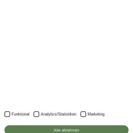
Newsletter
Nichts mehr verpassen: mit unserem Alanus-
Newsletter.
Unser Newsletter kann natürlich jederzeit wieder abbestellt
werden.
JETZT ANMELDEN
Funktional
Analytics/Statistiken
Marketing
Alanus Hochschule
für Kunst und Gesellschaft
Alle ablehnen