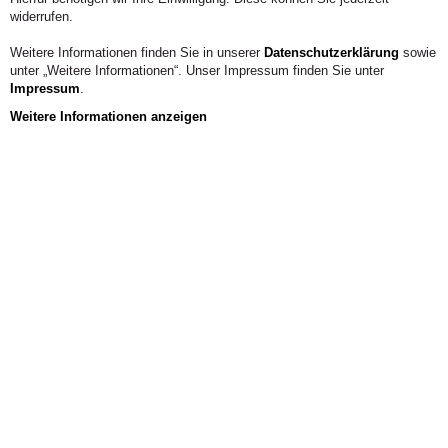
Telefon:
(0 22 22) 93 21 1504
widerrufen.
KONTAKT
Weitere Informationen finden Sie in unserer
Datenschutzerklärung
sowie
unter „Weitere Informationen“. Unser Impressum finden Sie unter
Impressum
.
Weitere Informationen anzeigen