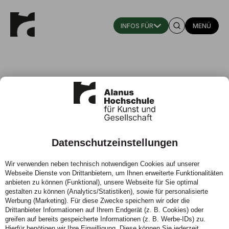
MENÜ
Prof. Dr. Bernhard Schmalenbach
Datenschutzeinstellungen
Professor für Heilpädagogik
Wir verwenden neben technisch notwendigen Cookies auf unserer
Fachgebiet: Erziehungswissenschaft, Kindheitspädagogik,
Webseite Dienste von Drittanbietern, um Ihnen erweiterte Funktionalitäten
Kunst- und Waldorfpädagogik/ Fachbereich
anbieten zu können (Funktional), unsere Webseite für Sie optimal
Bildungswissenschaft
gestalten zu können (Analytics/Statistiken), sowie für personalisierte
Studiengangsleitung für den Master of Arts Heilpädagogik:
Werbung (Marketing). Für diese Zwecke speichern wir oder die
Drittanbieter Informationen auf Ihrem Endgerät (z. B. Cookies) oder
Entwicklung, Forschung, Leitung
greifen auf bereits gespeicherte Informationen (z. B. Werbe-IDs) zu.
Hierfür benötigen wir Ihre Einwilligung. Diese können Sie jederzeit