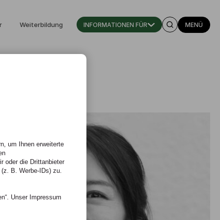
r
Weiterbildung
INFORMATIONEN FÜR
MENÜ
n, um Ihnen erweiterte
en
 oder die Drittanbieter
 (z. B. Werbe-IDs) zu.
nen“. Unser Impressum