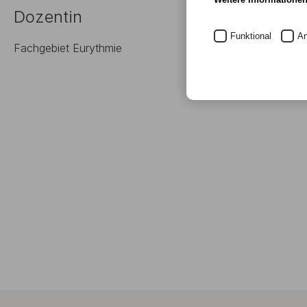
Dozentin
Funktional
An
Fachgebiet Eurythmie