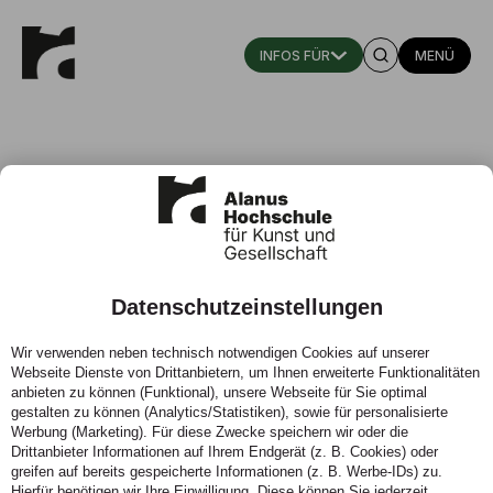
MENÜ
Prof. em. Dr. Rainer Patzlaff
Datenschutzeinstellungen
Emeritus der Alanus Hochschule
Wir verwenden neben technisch notwendigen Cookies auf unserer
Institut für Kindheitspädagogik, Fachbereich
Webseite Dienste von Drittanbietern, um Ihnen erweiterte Funktionalitäten
Bildungswissenschaft
anbieten zu können (Funktional), unsere Webseite für Sie optimal
gestalten zu können (Analytics/Statistiken), sowie für personalisierte
Werbung (Marketing). Für diese Zwecke speichern wir oder die
Telefon:
(0 22 22) 93 21 1501
Drittanbieter Informationen auf Ihrem Endgerät (z. B. Cookies) oder
greifen auf bereits gespeicherte Informationen (z. B. Werbe-IDs) zu.
KONTAKT
Hierfür benötigen wir Ihre Einwilligung. Diese können Sie jederzeit