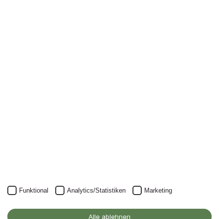
Newsletter
Nichts mehr verpassen: mit unserem Alanus-
Newsletter.
Unser Newsletter kann natürlich jederzeit wieder abbestellt
werden.
JETZT ANMELDEN
Funktional
Analytics/Statistiken
Marketing
Alanus Hochschule
für Kunst und Gesellschaft
Alle ablehnen