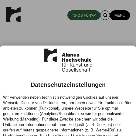
MENÜ
Aaron Rohde (M.A. & MLitt)
Wissenschaftlicher Mitarbeiter
Datenschutzeinstellungen
Stellvertretender Leiter
Wir verwenden neben technisch notwendigen Cookies auf unserer
Webseite Dienste von Drittanbietern, um Ihnen erweiterte Funktionalitäten
Institut für Bildung und gesellschaftliche Innovation (IBUGI)
anbieten zu können (Funktional), unsere Webseite für Sie optimal
gestalten zu können (Analytics/Statistiken), sowie für personalisierte
Telefon:
02222 9321-1023
Werbung (Marketing). Für diese Zwecke speichern wir oder die
Zeiten:
nach Vereinbarung
Drittanbieter Informationen auf Ihrem Endgerät (z. B. Cookies) oder
greifen auf bereits gespeicherte Informationen (z. B. Werbe-IDs) zu.
Hierfür benötigen wir Ihre Einwilligung. Diese können Sie jederzeit