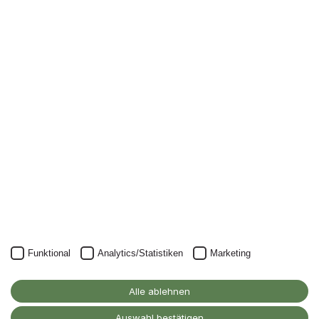
Newsletter
Nichts mehr verpassen: mit unserem Alanus-
Newsletter.
Unser Newsletter kann natürlich jederzeit wieder abbestellt
werden.
JETZT ANMELDEN
Funktional
Analytics/Statistiken
Marketing
Alanus Hochschule
für Kunst und Gesellschaft
Alle ablehnen
D-53347 Alfter
Auswahl bestätigen