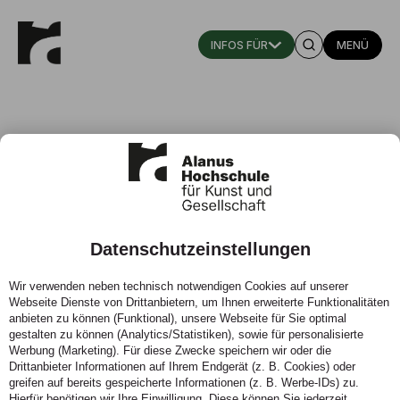
MENÜ
Dr. Alexander Röhler
Datenschutzeinstellungen
Studiengangskoordinator, Lehrkraft für besondere
Aufgaben
Wir verwenden neben technisch notwendigen Cookies auf unserer
Webseite Dienste von Drittanbietern, um Ihnen erweiterte Funktionalitäten
Fachgebiet: Erziehungswissenschaft, Kindheitspädagogik,
anbieten zu können (Funktional), unsere Webseite für Sie optimal
Kunst- und Waldorfpädagogik/ Fachbereich
gestalten zu können (Analytics/Statistiken), sowie für personalisierte
Werbung (Marketing). Für diese Zwecke speichern wir oder die
Bildungswissenschaft
Drittanbieter Informationen auf Ihrem Endgerät (z. B. Cookies) oder
Verantwortlich für den Studiengang Master of Arts
greifen auf bereits gespeicherte Informationen (z. B. Werbe-IDs) zu.
Pädagogik Schwerpunkt Pädagogische Praxisforschung
Hierfür benötigen wir Ihre Einwilligung. Diese können Sie jederzeit