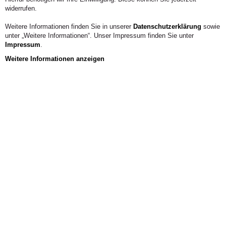
und Master of Education Pädagogische Praxisforschung.
widerrufen.
Telefon:
(0 22 22) 93 21 1521
Weitere Informationen finden Sie in unserer
Datenschutzerklärung
sowie
Zeiten:
Telefonsprechzeit: montags 13.00-14.00 Uhr
unter „Weitere Informationen“. Unser Impressum finden Sie unter
Impressum
.
Weitere Informationen anzeigen