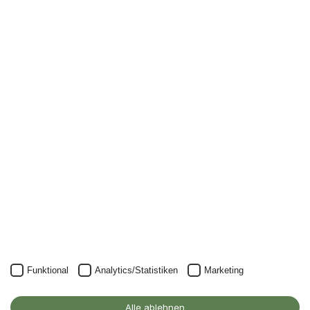
Newsletter
Nichts mehr verpassen: mit unserem Alanus-
Newsletter.
Unser Newsletter kann natürlich jederzeit wieder abbestellt
werden.
JETZT ANMELDEN
Funktional
Analytics/Statistiken
Marketing
Alanus Hochschule
für Kunst und Gesellschaft
Alle ablehnen