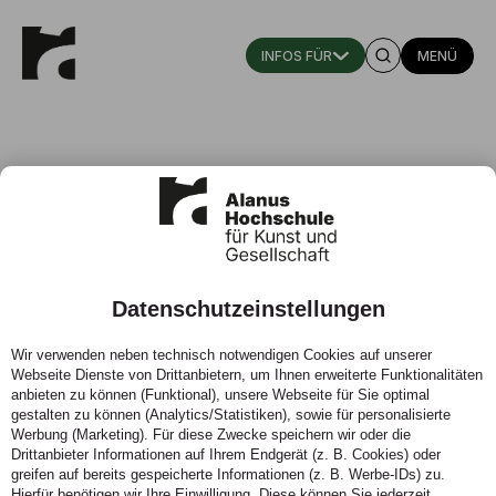
MENÜ
Prof. Beatrice Cron
Datenschutzeinstellungen
Professorin für Malerei im Kontext von Therapie und
Pädagogik
Wir verwenden neben technisch notwendigen Cookies auf unserer
Webseite Dienste von Drittanbietern, um Ihnen erweiterte Funktionalitäten
Fachbereich Bildende Kunst, Kunst Pädagogik Therapie
anbieten zu können (Funktional), unsere Webseite für Sie optimal
gestalten zu können (Analytics/Statistiken), sowie für personalisierte
Werbung (Marketing). Für diese Zwecke speichern wir oder die
Telefon:
0178 6040469
Drittanbieter Informationen auf Ihrem Endgerät (z. B. Cookies) oder
greifen auf bereits gespeicherte Informationen (z. B. Werbe-IDs) zu.
KONTAKT
Hierfür benötigen wir Ihre Einwilligung. Diese können Sie jederzeit