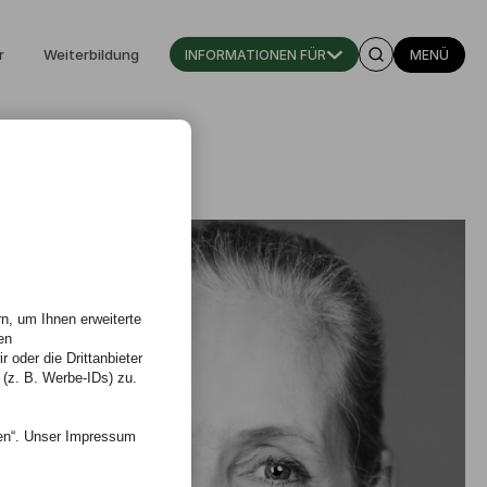
r
Weiterbildung
INFORMATIONEN FÜR
MENÜ
n, um Ihnen erweiterte
en
 oder die Drittanbieter
 (z. B. Werbe-IDs) zu.
nen“. Unser Impressum