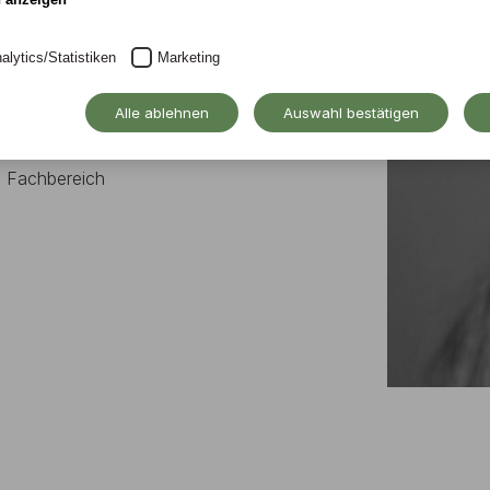
nschaft mit
alytics/Statistiken
Marketing
g auf Diversität
Alle ablehnen
Auswahl bestätigen
t, Fachbereich