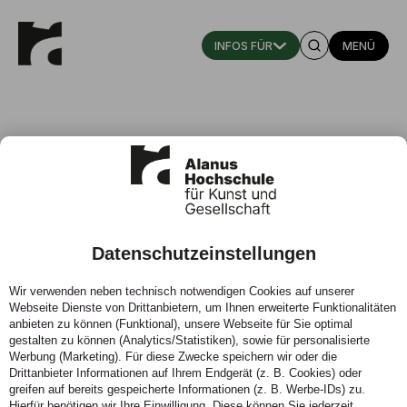
MENÜ
Prof. Dr. habil. Sibylle Ihm
Honorarprofessorin für Allgemeine Didaktik der Waldorf-
Datenschutzeinstellungen
Oberstufe mit Schwerpunkt auf Kulturgeschichte
Wir verwenden neben technisch notwendigen Cookies auf unserer
Institut für Waldorfpädagogik, Inklusion und
Webseite Dienste von Drittanbietern, um Ihnen erweiterte Funktionalitäten
Interkulturalität, Fachbereich Bildungswissenschaft
anbieten zu können (Funktional), unsere Webseite für Sie optimal
gestalten zu können (Analytics/Statistiken), sowie für personalisierte
Zur Vita
Werbung (Marketing). Für diese Zwecke speichern wir oder die
Drittanbieter Informationen auf Ihrem Endgerät (z. B. Cookies) oder
Telefon:
0621 309 48- 23
greifen auf bereits gespeicherte Informationen (z. B. Werbe-IDs) zu.
Hierfür benötigen wir Ihre Einwilligung. Diese können Sie jederzeit