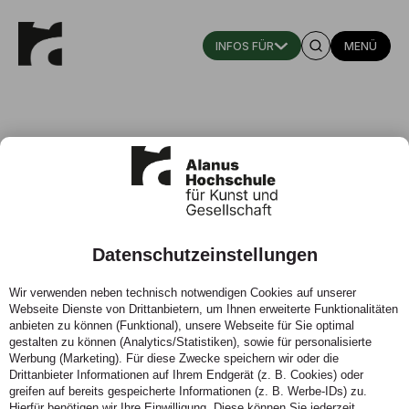
MENÜ
Brigitta Jaroschek
Wissenschaftliche Mitarbeiterin
Datenschutzeinstellungen
Leiterin edu.Art – Institut für Weiterbildung in den
Wir verwenden neben technisch notwendigen Cookies auf unserer
künstlerischen Therapien, Fachbereich Künstlerische
Webseite Dienste von Drittanbietern, um Ihnen erweiterte Funktionalitäten
Therapien und Therapiewissenschaft
anbieten zu können (Funktional), unsere Webseite für Sie optimal
gestalten zu können (Analytics/Statistiken), sowie für personalisierte
Telefon:
02222 9321 -1987
Werbung (Marketing). Für diese Zwecke speichern wir oder die
Zeiten:
Mo, Di 9 – 12 Uhr und nach Vereinbarung per Mail.
Drittanbieter Informationen auf Ihrem Endgerät (z. B. Cookies) oder
greifen auf bereits gespeicherte Informationen (z. B. Werbe-IDs) zu.
Hierfür benötigen wir Ihre Einwilligung. Diese können Sie jederzeit