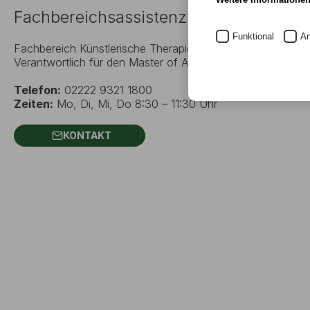
Fachbereichsassistenz (Kunsttherapie
Funktional
An
Fachbereich Künstlerische Therapien und Therapiewissensch
Verantwortlich für den Master of Arts Kunsttherapie.
Telefon:
02222 9321 1800
Zeiten:
Mo, Di, Mi, Do 8:30 – 11:30 Uhr
KONTAKT