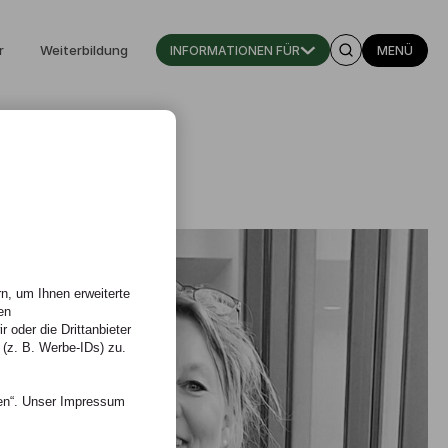
r
Weiterbildung
INFORMATIONEN FÜR
MENÜ
n, um Ihnen erweiterte
en
 oder die Drittanbieter
 (z. B. Werbe-IDs) zu.
nen“. Unser Impressum