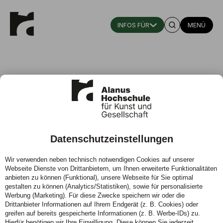
MENÜ
Prof. Dr. Leonhard Weiss
Datenschutzeinstellungen
Professor für Bildungsphilosophie und Pädagogische
Anthropologie
Wir verwenden neben technisch notwendigen Cookies auf unserer
Webseite Dienste von Drittanbietern, um Ihnen erweiterte Funktionalitäten
Fachgebiet: Erziehungswissenschaft, Kindheitspädagogik,
anbieten zu können (Funktional), unsere Webseite für Sie optimal
Kunst- und Waldorfpädagogik/ Fachbereich
gestalten zu können (Analytics/Statistiken), sowie für personalisierte
Werbung (Marketing). Für diese Zwecke speichern wir oder die
Bildungswissenschaft
Drittanbieter Informationen auf Ihrem Endgerät (z. B. Cookies) oder
Tätig am Zentrum für Kultur und Pädagogik, An-Institut der
greifen auf bereits gespeicherte Informationen (z. B. Werbe-IDs) zu.
Alanus Hochschule, in Wien, Dozent und Lehrgangsleiter
Hierfür benötigen wir Ihre Einwilligung. Diese können Sie jederzeit