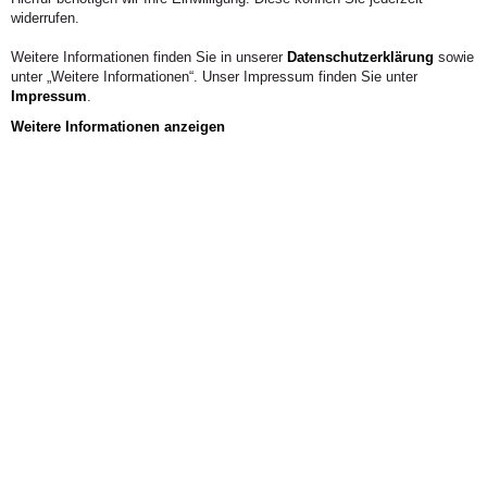
des Masterstudiums Waldorfpädagogik an der Donau-
widerrufen.
Universität Krems
Weitere Informationen finden Sie in unserer
Datenschutzerklärung
sowie
KONTAKT
unter „Weitere Informationen“. Unser Impressum finden Sie unter
Impressum
.
Weitere Informationen anzeigen