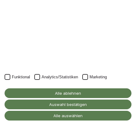
Newsletter.
Unser Newsletter kann natürlich jederzeit wieder abbestellt
werden.
JETZT ANMELDEN
Funktional
Analytics/Statistiken
Marketing
Alanus Hochschule
für Kunst und Gesellschaft
Alle ablehnen
D-53347 Alfter
Auswahl bestätigen
Kontakt
Alle auswählen
Barrierefreiheitserklärung
Impressum
Datenschutz