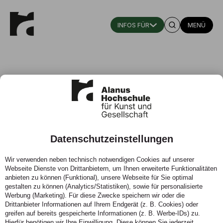
MENÜ
Marlene Nockmann (M.Ed.)
Datenschutzeinstellungen
Studiengangskoordinatorin, Wissenschaftliche
Mitarbeiterin (Master Lehramt Kunst) (In Elternzeit)
Wir verwenden neben technisch notwendigen Cookies auf unserer
Webseite Dienste von Drittanbietern, um Ihnen erweiterte Funktionalitäten
Fachgebiet: Erziehungswissenschaft, Kindheitspädagogik,
anbieten zu können (Funktional), unsere Webseite für Sie optimal
Kunst- und Waldorfpädagogik/ Fachbereich
gestalten zu können (Analytics/Statistiken), sowie für personalisierte
Werbung (Marketing). Für diese Zwecke speichern wir oder die
Bildungswissenschaft
Drittanbieter Informationen auf Ihrem Endgerät (z. B. Cookies) oder
Verantwortlich für den Master of Education Lehramt Kunst
greifen auf bereits gespeicherte Informationen (z. B. Werbe-IDs) zu.
Hierfür benötigen wir Ihre Einwilligung. Diese können Sie jederzeit