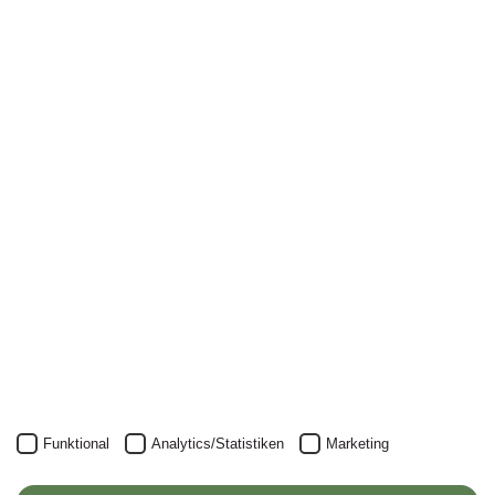
Newsletter
Nichts mehr verpassen: mit unserem Alanus-
Newsletter.
Unser Newsletter kann natürlich jederzeit wieder abbestellt
werden.
JETZT ANMELDEN
Funktional
Analytics/Statistiken
Marketing
Alanus Hochschule