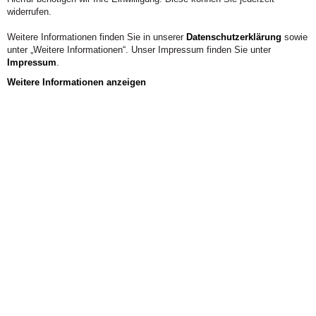
Telefon:
0621 48 44 01-231
widerrufen.
Weitere Informationen finden Sie in unserer
Datenschutzerklärung
sowie
KONTAKT
unter „Weitere Informationen“. Unser Impressum finden Sie unter
Impressum
.
Weitere Informationen anzeigen