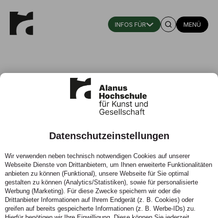
MENÜ
Prof. Dr. Jakob Benecke
Professor für Erziehungswissenschaft mit Schwerpunkt
Datenschutzeinstellungen
Waldorfpädagogik
Wir verwenden neben technisch notwendigen Cookies auf unserer
Institut für Waldorfpädagogik, Inklusion und Interkulturalität,
Webseite Dienste von Drittanbietern, um Ihnen erweiterte Funktionalitäten
Fachbereich Bildungswissenschaft. Leitung des
anbieten zu können (Funktional), unsere Webseite für Sie optimal
Studiengangs Master of Arts Waldorfpädagogik (Standort
gestalten zu können (Analytics/Statistiken), sowie für personalisierte
Mannheim)
Werbung (Marketing). Für diese Zwecke speichern wir oder die
Drittanbieter Informationen auf Ihrem Endgerät (z. B. Cookies) oder
Zur Vita
greifen auf bereits gespeicherte Informationen (z. B. Werbe-IDs) zu.
Hierfür benötigen wir Ihre Einwilligung. Diese können Sie jederzeit