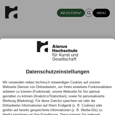
MENÜ
Prof. Michael Reisch
Datenschutzeinstellungen
Professor für Fotografie
Wir verwenden neben technisch notwendigen Cookies auf unserer
Fachbereich Bildende Kunst
Webseite Dienste von Drittanbietern, um Ihnen erweiterte Funktionalitäten
michaelreisch.com
anbieten zu können (Funktional), unsere Webseite für Sie optimal
instagram.com/_michaelreisch
gestalten zu können (Analytics/Statistiken), sowie für personalisierte
darktaxa-project.net
Werbung (Marketing). Für diese Zwecke speichern wir oder die
Drittanbieter Informationen auf Ihrem Endgerät (z. B. Cookies) oder
instagram.com/darktaxaproject
greifen auf bereits gespeicherte Informationen (z. B. Werbe-IDs) zu.
Hierfür benötigen wir Ihre Einwilligung. Diese können Sie jederzeit