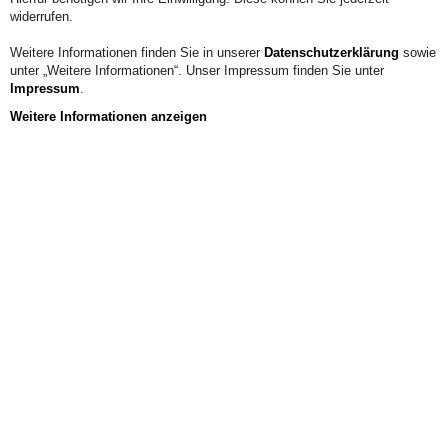
Fachbereich Bildende Kunst: Studiengang B.A. Kunst-
widerrufen.
Pädagogik-Therapie
Weitere Informationen finden Sie in unserer
Datenschutzerklärung
sowie
Telefon:
02222 9321 1505
unter „Weitere Informationen“. Unser Impressum finden Sie unter
Zeiten:
MO-DO, Termine nach vorheriger Vereinbarung
Impressum
.
Weitere Informationen anzeigen
KONTAKT