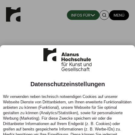
MENÜ
Beatrice Dietz
Datenschutzeinstellungen
Fachgebietsassistenz (Master Lehramt Doppelfach
Kunst) Servicebüro (Bachelor Kunst-Pädagogik-
Wir verwenden neben technisch notwendigen Cookies auf unserer
Webseite Dienste von Drittanbietern, um Ihnen erweiterte Funktionalitäten
Therapie)
anbieten zu können (Funktional), unsere Webseite für Sie optimal
gestalten zu können (Analytics/Statistiken), sowie für personalisierte
Fachgebiet: Erziehungswissenschaft, Kindheitspädagogik,
Werbung (Marketing). Für diese Zwecke speichern wir oder die
Kunst- und Waldorfpädagogik/ Fachbereich
Drittanbieter Informationen auf Ihrem Endgerät (z. B. Cookies) oder
Bildungswissenschaft Studiengang M.A. Lehramt Kunst &
greifen auf bereits gespeicherte Informationen (z. B. Werbe-IDs) zu.
Studiengang
Hierfür benötigen wir Ihre Einwilligung. Diese können Sie jederzeit