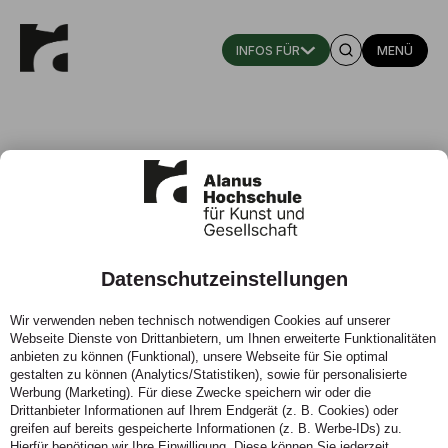
MENÜ
Elke Rath
Datenschutzeinstellungen
Fachgebietsassistenz (Master Pädagogik) / stellv.
Vorsitzende des Senats
Wir verwenden neben technisch notwendigen Cookies auf unserer
Webseite Dienste von Drittanbietern, um Ihnen erweiterte Funktionalitäten
Fachgebiet: Erziehungswissenschaft, Kindheitspädagogik,
anbieten zu können (Funktional), unsere Webseite für Sie optimal
Kunst- und Waldorfpädagogik/ Fachbereich
gestalten zu können (Analytics/Statistiken), sowie für personalisierte
Werbung (Marketing). Für diese Zwecke speichern wir oder die
Bildungswissenschaft
Drittanbieter Informationen auf Ihrem Endgerät (z. B. Cookies) oder
Master of Arts Pädagogik Schwerpunkt Waldorfpädagogik /
greifen auf bereits gespeicherte Informationen (z. B. Werbe-IDs) zu.
Schule und Unterricht Master of Arts Pädagogik
Hierfür benötigen wir Ihre Einwilligung. Diese können Sie jederzeit