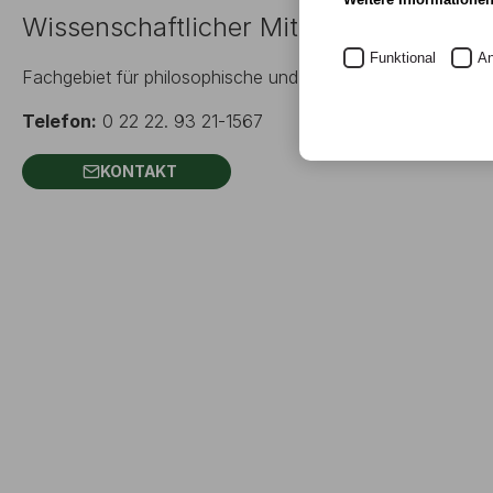
Wissenschaftlicher Mitarbeiter
Funktional
An
Fachgebiet für philosophische und ästhetische Bildung, F
Telefon:
0 22 22. 93 21-1567
KONTAKT