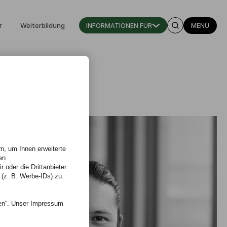
r
Weiterbildung
INFORMATIONEN FÜR
MENÜ
n, um Ihnen erweiterte
en
 oder die Drittanbieter
 (z. B. Werbe-IDs) zu.
nen“. Unser Impressum