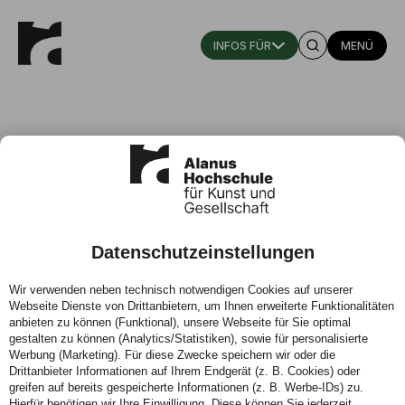
MENÜ
Prof. Ulrich Maiwald
Datenschutzeinstellungen
Professor für performative Kunst und Sprache
Wir verwenden neben technisch notwendigen Cookies auf unserer
Fachgebiet: Erziehungswissenschaft, Kindheitspädagogik,
Webseite Dienste von Drittanbietern, um Ihnen erweiterte Funktionalitäten
Kunst- und Waldorfpädagogik/ Fachbereich
anbieten zu können (Funktional), unsere Webseite für Sie optimal
Bildungswissenschaft
gestalten zu können (Analytics/Statistiken), sowie für personalisierte
Raum: OG. 2 V-2-09, Campus II
Werbung (Marketing). Für diese Zwecke speichern wir oder die
Drittanbieter Informationen auf Ihrem Endgerät (z. B. Cookies) oder
greifen auf bereits gespeicherte Informationen (z. B. Werbe-IDs) zu.
Telefon:
(0 22 22) 93 21 1549
Hierfür benötigen wir Ihre Einwilligung. Diese können Sie jederzeit