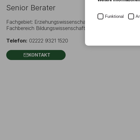
Senior Berater
Funktional
An
Fachgebiet: Erziehungswissenschaft, Kindheitspädagogik,
Fachbereich Bildungswissenschaft
Telefon:
02222 9321 1520
KONTAKT