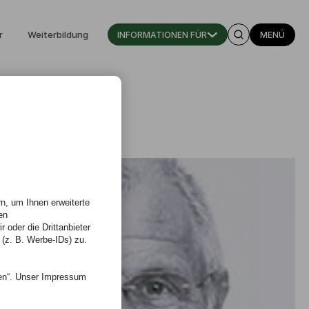
r
Weiterbildung
INFORMATIONEN FÜR
MENÜ
n, um Ihnen erweiterte
en
 oder die Drittanbieter
 (z. B. Werbe-IDs) zu.
nen“. Unser Impressum