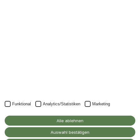
Newsletter
Nichts mehr verpassen: mit unserem Alanus-
Newsletter.
Unser Newsletter kann natürlich jederzeit wieder abbestellt
werden.
JETZT ANMELDEN
Funktional
Analytics/Statistiken
Marketing
Alanus Hochschule
für Kunst und Gesellschaft
Alle ablehnen
D-53347 Alfter
Auswahl bestätigen
Kontakt