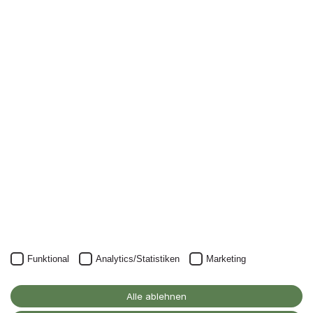
Newsletter
Nichts mehr verpassen: mit unserem Alanus-
Newsletter.
Unser Newsletter kann natürlich jederzeit wieder abbestellt
werden.
JETZT ANMELDEN
Funktional
Analytics/Statistiken
Marketing
Alanus Hochschule
für Kunst und Gesellschaft
Alle ablehnen
D-53347 Alfter