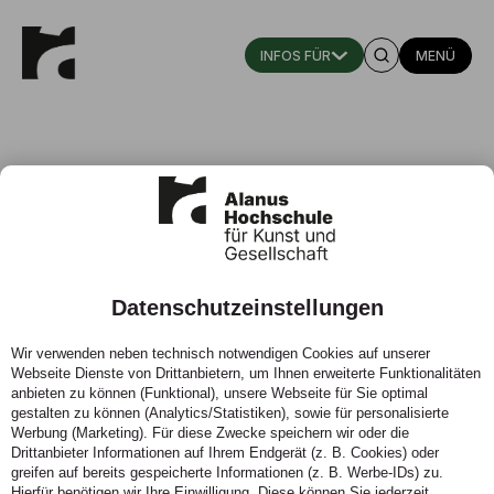
MENÜ
Prof. Frauke Dannert
Datenschutzeinstellungen
Professorin für erweiterte Malerei
Wir verwenden neben technisch notwendigen Cookies auf unserer
Fachbereich Bildende Kunst
Webseite Dienste von Drittanbietern, um Ihnen erweiterte Funktionalitäten
anbieten zu können (Funktional), unsere Webseite für Sie optimal
Telefon:
02222 93211147
gestalten zu können (Analytics/Statistiken), sowie für personalisierte
Werbung (Marketing). Für diese Zwecke speichern wir oder die
Drittanbieter Informationen auf Ihrem Endgerät (z. B. Cookies) oder
KONTAKT
greifen auf bereits gespeicherte Informationen (z. B. Werbe-IDs) zu.
Hierfür benötigen wir Ihre Einwilligung. Diese können Sie jederzeit